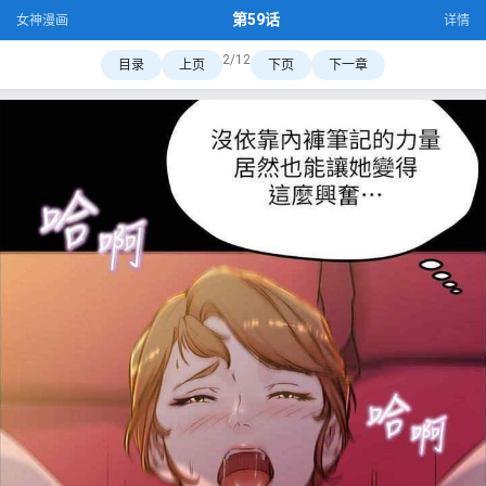
第59话
女神漫画
详情
2/12
目录
上页
下页
下一章