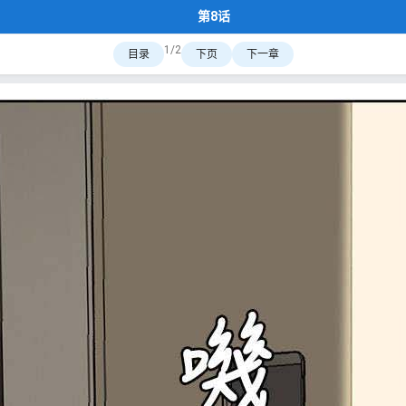
第8话
1/2
目录
下页
下一章