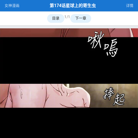
第174话星球上的寄生虫
女神漫画
详情
1/1
目录
下一章